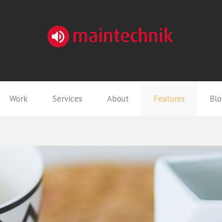
Work
Services
About
Features
Blo